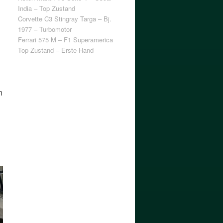
India – Top Zustand
Corvette C3 Stingray Targa – Bj.
1977 – Turbomotor
Ferrari 575 M – F1 Superamerica
Top Zustand – Erste Hand
n