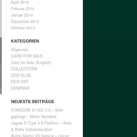
April 2014
Februar 2014
Januar 2014
Dezember 2013
Oktober 2013
KATEGORIEN
Allgemein
CARS FOR SALE
Cars for Sale (English)
COLLECTORS
DER CLUB
DER ORT
SEMINAR
NEUESTE BEITRÄGE
PORSCHE 911SC 3.0 – Sehr
gepflegt – Motor Revidiert
Jaguar E-Type 3.8 Flatfloor – Nuts
& Bolts Vollrestauration
Aston Martin V8 Serie 4 – Oscar