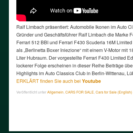
Ralf Limbach präsentiert: Automobile Ikonen im Auto Cl
Gründer und Geschäftsführer Ralf Limbach die Marke Fe
Ferrari 512 BBI und Ferrari F430 Scuderia 16M Limited
als „Berlinetta Boxer Iniezione“ mit einem V-Motor mit
Liter Hubraum. Der vorgestellte Ferrari F430 Limited Edi
lockerer Folge erscheinen in dieser Reihe Beiträge üb
Highlights im Auto Classics Club in Berlin-Wittenau, L
ERKLÄRT finden Sie auch bei
Youtube
Veröffentlicht unter
Allgemein
,
CARS FOR SALE
,
Cars for Sale (English)