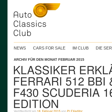
Hauptmenü
ZUM INHALT WECHSELN
NEWS
CARS FOR SALE
IM CLUB
DIE SE
ARCHIV FÜR DEN MONAT
FEBRUAR 2015
KLASSIKER ERKLÄ
FERRARI 512 BBI
F430 SCUDERIA 1
EDITION
Veröffentlicht am
18. Februar 2015
von
PLEXeditor