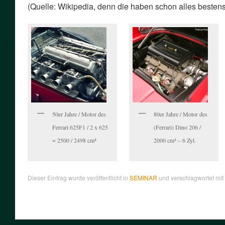
(Quelle: Wikipedia, denn die haben schon alles bestens
50er Jahre / Motor des
80er Jahre / Motor des
Ferrari 625F1 / 2 x 625
(Ferrari) Dino 206 /
= 2500 / 2498 cm³
2000 cm³ – 6 Zyl.
Dieser Eintrag wurde veröffentlicht in
SEMINAR
und verschlagwortet mit