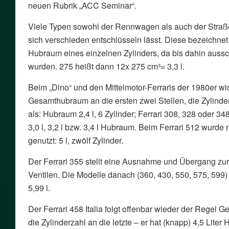
neuen Rubrik „ACC Seminar“.
Viele Typen sowohl der Rennwagen als auch der Straß
sich verschieden entschlüsseln lässt. Diese bezeichnet 
Hubraum eines einzelnen Zylinders, da bis dahin aussch
wurden. 275 heißt dann 12x 275 cm³= 3,3 l.
Beim „Dino“ und den Mittelmotor-Ferraris der 1980er w
Gesamthubraum an die ersten zwei Stellen, die Zylinderz
als: Hubraum 2,4 l, 6 Zylinder; Ferrari 308, 328 oder 3
3,0 l, 3,2 l bzw. 3,4 l Hubraum. Beim Ferrari 512 wurde 
genutzt: 5 l, zwölf Zylinder.
Der Ferrari 355 stellt eine Ausnahme und Übergang zur 
Ventilen. Die Modelle danach (360, 430, 550, 575, 599)
5,99 l.
Der Ferrari 458 Italia folgt offenbar wieder der Regel 
die Zylinderzahl an die letzte – er hat (knapp) 4,5 Liter