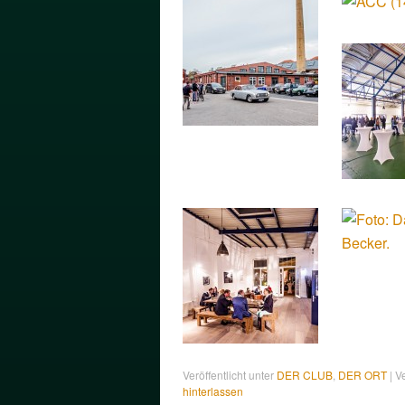
Veröffentlicht unter
DER CLUB
,
DER ORT
|
V
hinterlassen