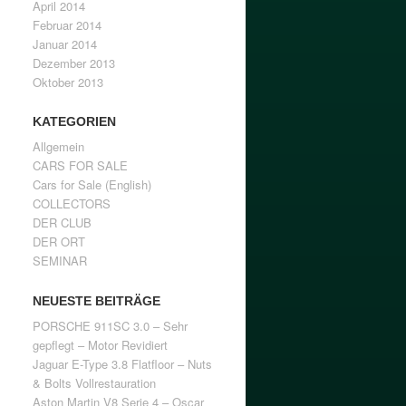
April 2014
Februar 2014
Januar 2014
Dezember 2013
Oktober 2013
KATEGORIEN
Allgemein
CARS FOR SALE
Cars for Sale (English)
COLLECTORS
DER CLUB
DER ORT
SEMINAR
NEUESTE BEITRÄGE
PORSCHE 911SC 3.0 – Sehr
gepflegt – Motor Revidiert
Jaguar E-Type 3.8 Flatfloor – Nuts
& Bolts Vollrestauration
Aston Martin V8 Serie 4 – Oscar