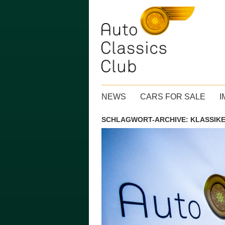
Hauptmenü
ZUM INHALT WECHSELN
NEWS
CARS FOR SALE
I
SCHLAGWORT-ARCHIVE:
KLASSIK