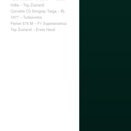
India – Top Zustand
Corvette C3 Stingray Targa – Bj.
1977 – Turbomotor
Ferrari 575 M – F1 Superamerica
Top Zustand – Erste Hand